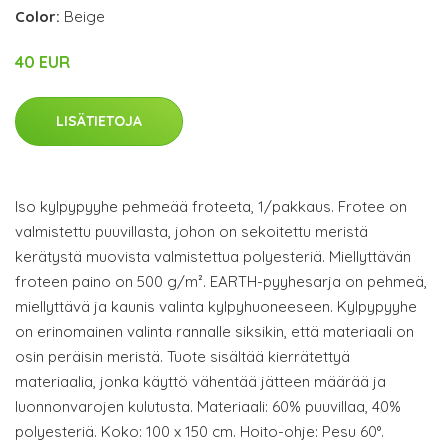
Color:
Beige
40 EUR
LISÄTIETOJA
Iso kylpypyyhe pehmeää froteeta, 1/pakkaus. Frotee on
valmistettu puuvillasta, johon on sekoitettu meristä
kerätystä muovista valmistettua polyesteriä. Miellyttävän
froteen paino on 500 g/m². EARTH-pyyhesarja on pehmeä,
miellyttävä ja kaunis valinta kylpyhuoneeseen. Kylpypyyhe
on erinomainen valinta rannalle siksikin, että materiaali on
osin peräisin meristä. Tuote sisältää kierrätettyä
materiaalia, jonka käyttö vähentää jätteen määrää ja
luonnonvarojen kulutusta. Materiaali: 60% puuvillaa, 40%
polyesteriä. Koko: 100 x 150 cm. Hoito-ohje: Pesu 60°.