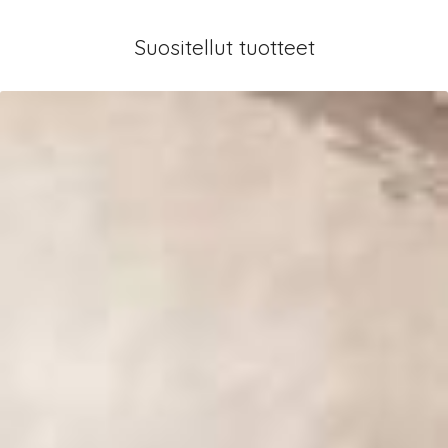
Suositellut tuotteet