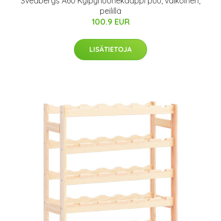
Svedbergs A60 Kylpyhuonekaappi puu, valkoinen,
peilillä
100.9 EUR
LISÄTIETOJA