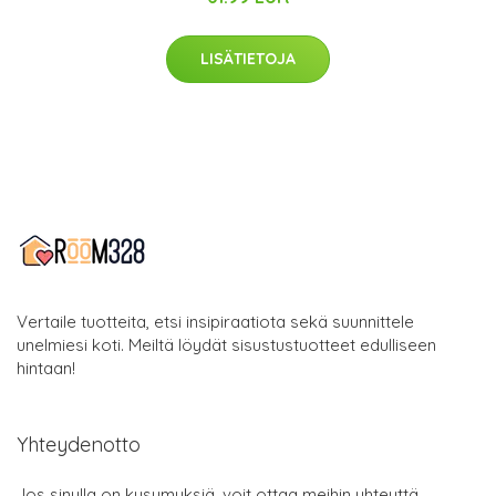
LISÄTIETOJA
Vertaile tuotteita, etsi insipiraatiota sekä suunnittele
unelmiesi koti. Meiltä löydät sisustustuotteet edulliseen
hintaan!
Yhteydenotto
Jos sinulla on kysymyksiä, voit ottaa meihin yhteyttä