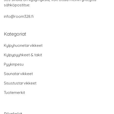
sähköpostitse:
info@room328.fi
Kategoriat
Kylpyhuonetarvikkeet
Kylpypyyhkeet & takit
Pyykinpesu
Saunatarvikkeet
Sisustustarvikkeet
Tuotemerkit