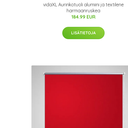
vidaXL Aurinkotuoli alumiini ja textilene
harmaanruskea
184.99 EUR
LISÄTIETOJA