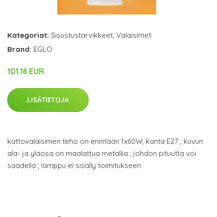
Kategoriat:
Sisustustarvikkeet
,
Valaisimet
Brand:
EGLO
101.16 EUR
LISÄTIETOJA
kattovalaisimen teho on enintään 1x60W, kanta E27 ; kuvun
ala- ja yläosa on maalattua metallia ; johdon pituutta voi
säädellä ; lamppu ei sisälly toimitukseen