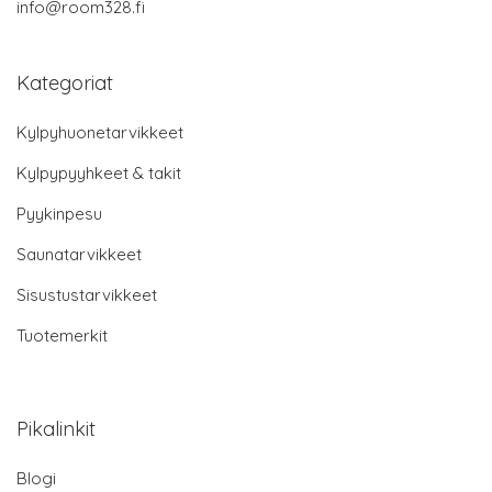
info@room328.fi
Kategoriat
Kylpyhuonetarvikkeet
Kylpypyyhkeet & takit
Pyykinpesu
Saunatarvikkeet
Sisustustarvikkeet
Tuotemerkit
Pikalinkit
Blogi