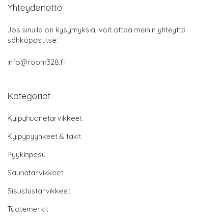
Yhteydenotto
Jos sinulla on kysymyksiä, voit ottaa meihin yhteyttä
sähköpostitse:
info@room328.fi
Kategoriat
Kylpyhuonetarvikkeet
Kylpypyyhkeet & takit
Pyykinpesu
Saunatarvikkeet
Sisustustarvikkeet
Tuotemerkit