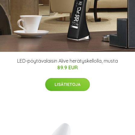
LED-pöytävalaisin Alive herätyskellolla, musta
89.9 EUR
LISÄTIETOJA