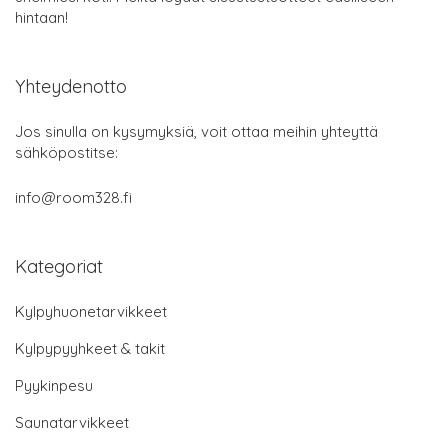
hintaan!
Yhteydenotto
Jos sinulla on kysymyksiä, voit ottaa meihin yhteyttä
sähköpostitse:
info@room328.fi
Kategoriat
Kylpyhuonetarvikkeet
Kylpypyyhkeet & takit
Pyykinpesu
Saunatarvikkeet