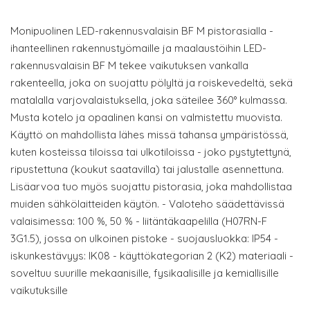
Monipuolinen LED-rakennusvalaisin BF M pistorasialla -
ihanteellinen rakennustyömaille ja maalaustöihin LED-
rakennusvalaisin BF M tekee vaikutuksen vankalla
rakenteella, joka on suojattu pölyltä ja roiskevedeltä, sekä
matalalla varjovalaistuksella, joka säteilee 360° kulmassa.
Musta kotelo ja opaalinen kansi on valmistettu muovista.
Käyttö on mahdollista lähes missä tahansa ympäristössä,
kuten kosteissa tiloissa tai ulkotiloissa - joko pystytettynä,
ripustettuna (koukut saatavilla) tai jalustalle asennettuna.
Lisäarvoa tuo myös suojattu pistorasia, joka mahdollistaa
muiden sähkölaitteiden käytön. - Valoteho säädettävissä
valaisimessa: 100 %, 50 % - liitäntäkaapelilla (H07RN-F
3G1.5), jossa on ulkoinen pistoke - suojausluokka: IP54 -
iskunkestävyys: IK08 - käyttökategorian 2 (K2) materiaali -
soveltuu suurille mekaanisille, fysikaalisille ja kemiallisille
vaikutuksille