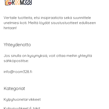
Vertaile tuotteita, etsi insipiraatiota sekä suunnittele
unelmiesi koti. Meiltä löydät sisustustuotteet edulliseen
hintaan!
Yhteydenotto
Jos sinulla on kysymyksiä, voit ottaa meihin yhteyttä
sähköpostitse:
info@room328.fi
Kategoriat
Kylpyhuonetarvikkeet
Kylpypyyhkeet & takit