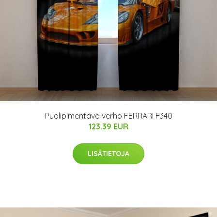
Puolipimentävä verho FERRARI F340
123.39 EUR
LISÄTIETOJA