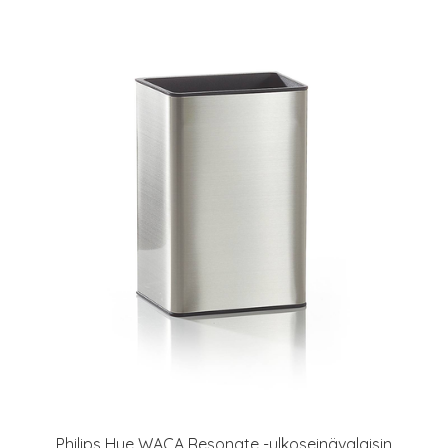
Philips Hue WACA Resonate -ulkoseinävalaisin