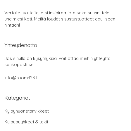
Vertaile tuotteita, etsi insipiraatiota sekä suunnittele
unelmiesi koti. Meiltä löydät sisustustuotteet edulliseen
hintaan!
Yhteydenotto
Jos sinulla on kysymyksiä, voit ottaa meihin yhteyttä
sähköpostitse:
info@room328.fi
Kategoriat
Kylpyhuonetarvikkeet
Kylpypyyhkeet & takit