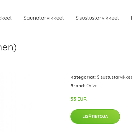
kkeet
Saunatarvikkeet
Sisustustarvikkeet
nen)
Kategoriat:
Sisustustarvikke
Brand:
Oriva
55 EUR
LISÄTIETOJA