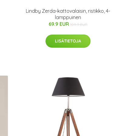
Lindby Zerda-kattovalaisin, ristikko, 4-
lamppuinen
69.9 EUR
109.9 EUR
LISÄTIETOJA