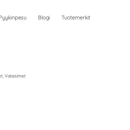
Pyykinpesu
Blogi
Tuotemerkit
et
,
Valaisimet