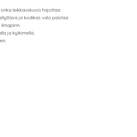
, jonka leikkauskuvio hajottaa
ellyttävä ja kodikas valo paistaa
ilmapiirin.
lla ja kytkimellä.
en.