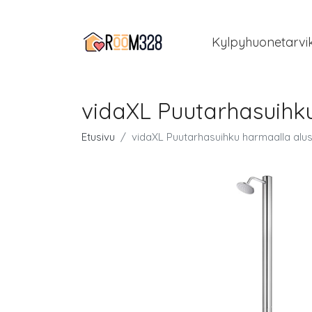
Kylpyhuonetarvi
vidaXL Puutarhasuihk
Etusivu
vidaXL Puutarhasuihku harmaalla alu