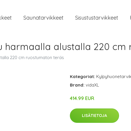
kkeet
Saunatarvikkeet
Sisustustarvikkeet
u harmaalla alustalla 220 cm
stalla 220 cm ruostumaton teräs
Kategoriat:
Kylpyhuonetarvi
Brand:
vidaXL
414.99 EUR
LISÄTIETOJA