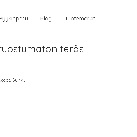
Pyykinpesu
Blogi
Tuotemerkit
 ruostumaton teräs
kkeet
,
Suihku