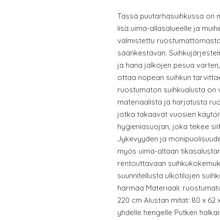
Tässä puutarhasuihkussa on m
lisä uima-allasalueelle ja muih
valmistettu ruostumattomasta 
säänkestävän. Suihkujärjeste
ja hana jalkojen pesua varten,
ottaa nopean suihkun tarvitt
ruostumaton suihkualusta on 
materiaalista ja harjatusta 
jotka takaavat vuosien käytö
hygieniasuojan, joka tekee siit
Jykevyyden ja monipuolisuude
myös uima-altaan tikasalustan
rentouttavaan suihkukokemukse
suunnitellusta ulkotilojen suih
harmaa Materiaali: ruostuma
220 cm Alustan mitat: 80 x 62 x
yhdelle hengelle Putken halkai