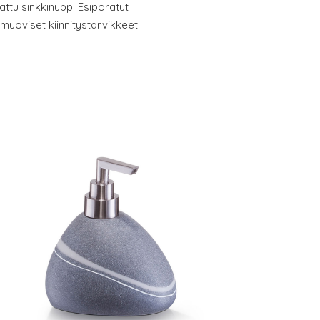
attu sinkkinuppi Esiporatut
ä muoviset kiinnitystarvikkeet