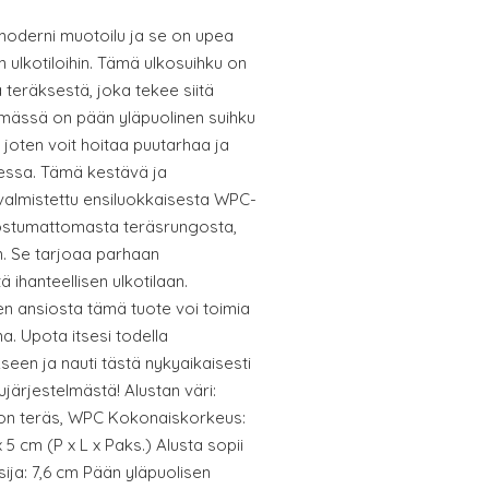
oderni muotoilu ja se on upea
in ulkotiloihin. Tämä ulkosuihku on
teräksestä, joka tekee siitä
lmässä on pään yläpuolinen suihku
 joten voit hoitaa puutarhaa ja
aessa. Tämä kestävä ja
valmistettu ensiluokkaisesta WPC-
ruostumattomasta teräsrungosta,
n. Se tarjoaa parhaan
ä ihanteellisen ulkotilaan.
n ansiosta tämä tuote voi toimia
a. Upota itsesi todella
en ja nauti tästä nykyaikaisesti
kujärjestelmästä! Alustan väri:
ton teräs, WPC Kokonaiskorkeus:
 5 cm (P x L x Paks.) Alusta sopii
sija: 7,6 cm Pään yläpuolisen