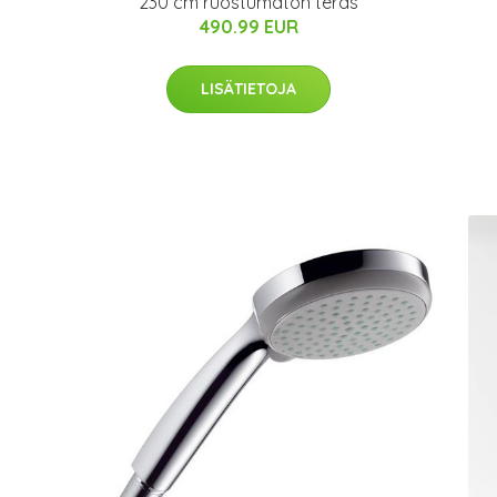
230 cm ruostumaton teräs
490.99 EUR
LISÄTIETOJA