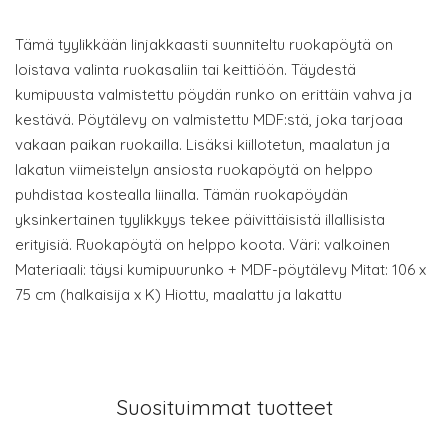
Tämä tyylikkään linjakkaasti suunniteltu ruokapöytä on
loistava valinta ruokasaliin tai keittiöön. Täydestä
kumipuusta valmistettu pöydän runko on erittäin vahva ja
kestävä. Pöytälevy on valmistettu MDF:stä, joka tarjoaa
vakaan paikan ruokailla. Lisäksi kiillotetun, maalatun ja
lakatun viimeistelyn ansiosta ruokapöytä on helppo
puhdistaa kostealla liinalla. Tämän ruokapöydän
yksinkertainen tyylikkyys tekee päivittäisistä illallisista
erityisiä. Ruokapöytä on helppo koota. Väri: valkoinen
Materiaali: täysi kumipuurunko + MDF-pöytälevy Mitat: 106 x
75 cm (halkaisija x K) Hiottu, maalattu ja lakattu
Suosituimmat tuotteet