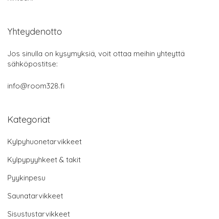
Yhteydenotto
Jos sinulla on kysymyksiä, voit ottaa meihin yhteyttä
sähköpostitse:
info@room328.fi
Kategoriat
Kylpyhuonetarvikkeet
Kylpypyyhkeet & takit
Pyykinpesu
Saunatarvikkeet
Sisustustarvikkeet