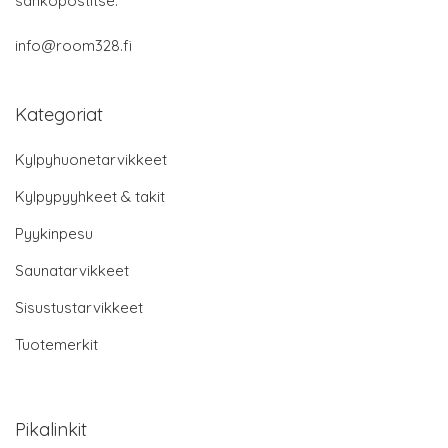
sähköpostitse:
info@room328.fi
Kategoriat
Kylpyhuonetarvikkeet
Kylpypyyhkeet & takit
Pyykinpesu
Saunatarvikkeet
Sisustustarvikkeet
Tuotemerkit
Pikalinkit