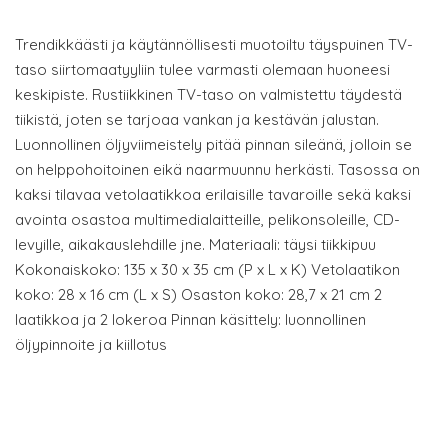
Trendikkäästi ja käytännöllisesti muotoiltu täyspuinen TV-
taso siirtomaatyyliin tulee varmasti olemaan huoneesi
keskipiste. Rustiikkinen TV-taso on valmistettu täydestä
tiikistä, joten se tarjoaa vankan ja kestävän jalustan.
Luonnollinen öljyviimeistely pitää pinnan sileänä, jolloin se
on helppohoitoinen eikä naarmuunnu herkästi. Tasossa on
kaksi tilavaa vetolaatikkoa erilaisille tavaroille sekä kaksi
avointa osastoa multimedialaitteille, pelikonsoleille, CD-
levyille, aikakauslehdille jne. Materiaali: täysi tiikkipuu
Kokonaiskoko: 135 x 30 x 35 cm (P x L x K) Vetolaatikon
koko: 28 x 16 cm (L x S) Osaston koko: 28,7 x 21 cm 2
laatikkoa ja 2 lokeroa Pinnan käsittely: luonnollinen
öljypinnoite ja kiillotus