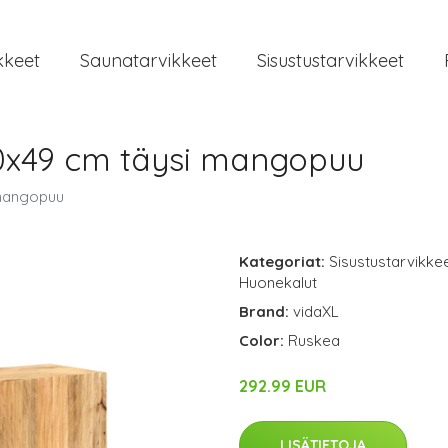
kkeet
Saunatarvikkeet
Sisustustarvikkeet
0x49 cm täysi mangopuu
 mangopuu
Kategoriat:
Sisustustarvikke
Huonekalut
Brand:
vidaXL
Color:
Ruskea
292.99 EUR
LISÄTIETOJA