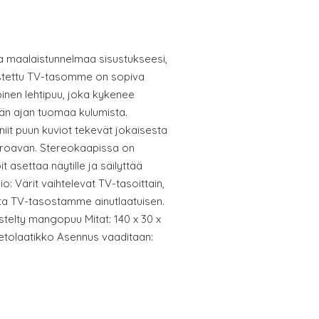
ta maalaistunnelmaa sisustukseesi,
stettu TV-tasomme on sopiva
inen lehtipuu, joka kykenee
n ajan tuomaa kulumista.
niit puun kuviot tekevät jokaisesta
 eroavan. Stereokaapissa on
it asettaa näytille ja säilyttää
io: Värit vaihtelevat TV-tasoittain,
ta TV-tasostamme ainutlaatuisen.
eistelty mangopuu Mitat: 140 x 30 x
vetolaatikko Asennus vaaditaan: