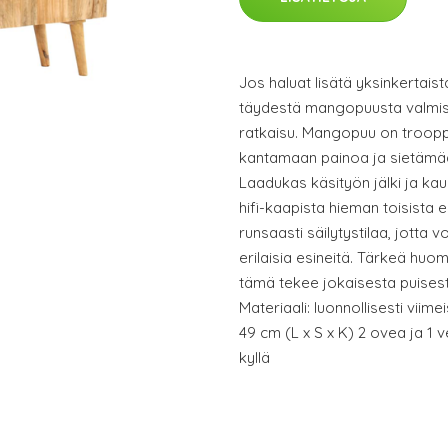
Jos haluat lisätä yksinkertais
täydestä mangopuusta valmi
ratkaisu. Mangopuu on troopp
kantamaan painoa ja sietämää
Laadukas käsityön jälki ja kau
hifi-kaapista hieman toisista
runsaasti säilytystilaa, jotta vo
erilaisia esineitä. Tärkeä huom
tämä tekee jokaisesta puises
Materiaali: luonnollisesti viim
49 cm (L x S x K) 2 ovea ja 1 
kyllä