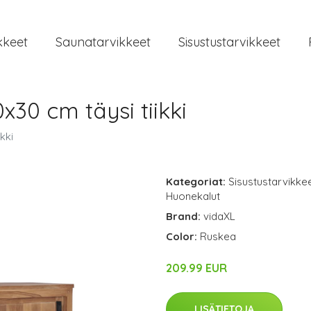
kkeet
Saunatarvikkeet
Sisustustarvikkeet
30 cm täysi tiikki
kki
Kategoriat:
Sisustustarvikke
Huonekalut
Brand:
vidaXL
Color:
Ruskea
209.99 EUR
LISÄTIETOJA