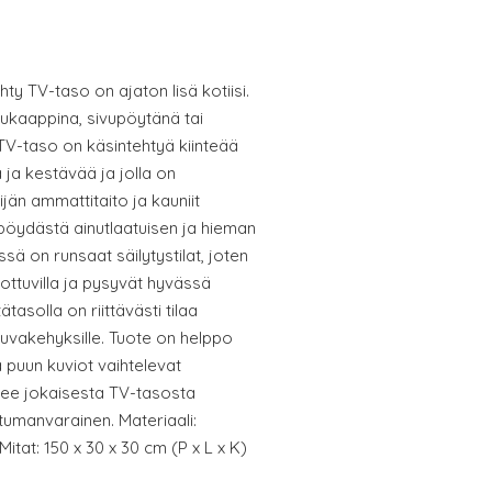
hty TV-taso on ajaton lisä kotiisi.
ukaappina, sivupöytänä tai
 TV-taso on käsintehtyä kiinteää
a ja kestävää ja jolla on
ijän ammattitaito ja kauniit
pöydästä ainutlaatuisen ja hieman
sä on runsaat säilytystilat, joten
lottuvilla ja pysyvät hyvässä
tasolla on riittävästi tilaa
okuvakehyksille. Tuote on helppo
 puun kuviot vaihtelevat
kee jokaisesta TV-tasosta
ttumanvarainen. Materiaali:
i Mitat: 150 x 30 x 30 cm (P x L x K)