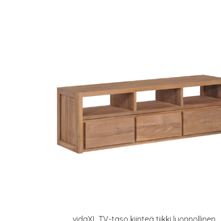
vidaXL TV-taso kiinteä tiikki luonnollinen