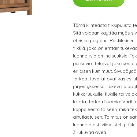
Tämä kiinteästä tiikkipuusta te
Sitä voidaan käyttää myös siv
eteisen pöytänä. Rustiikkinen
tiikkiä, joka on erittäin tukeva
luonnollisia ominaisuuksia. Tek
puukuviot tekevät jokaisesta 
erilaisen kuin muut. Sivupöydäs
tärkeät tavarat ovat käsiesi u
järjestyksessä. Tukevalla pöytä
kukkaruukuille, kukille tai val
koota. Tärkeä huomio: Värit ja
kappaleesta toiseen, mikä te
ainutlaatuisen. Toimitus on sa
luonnollisesti viimeistelty tiikk
3 liukuvaa ovea