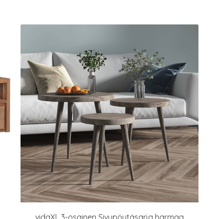
vidaXL 3-osainen Sivupöytäsarja harmaa