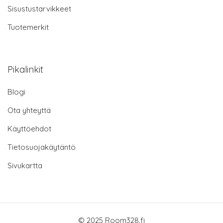
Sisustustarvikkeet
Tuotemerkit
Pikalinkit
Blogi
Ota yhteyttä
Käyttöehdot
Tietosuojakäytäntö
Sivukartta
© 2025 Room328.fi