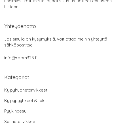
unelmiesi koti. Meiltä löydät sisustustuotteet edulliseen
hintaan!
Yhteydenotto
Jos sinulla on kysymyksiä, voit ottaa meihin yhteyttä
sähköpostitse:
info@room328.fi
Kategoriat
Kylpyhuonetarvikkeet
Kylpypyyhkeet & takit
Pyykinpesu
Saunatarvikkeet