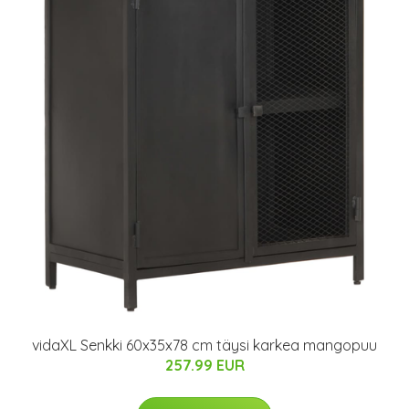
vidaXL Senkki 60x35x78 cm täysi karkea mangopuu
257.99 EUR