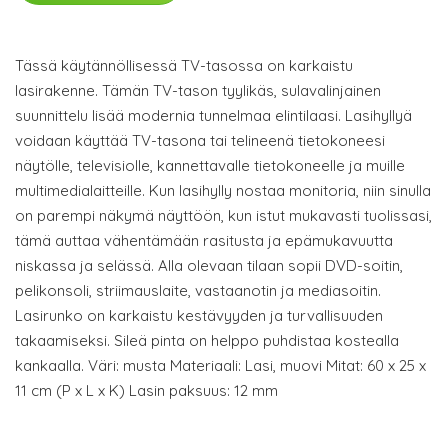
Tässä käytännöllisessä TV-tasossa on karkaistu
lasirakenne. Tämän TV-tason tyylikäs, sulavalinjainen
suunnittelu lisää modernia tunnelmaa elintilaasi. Lasihyllyä
voidaan käyttää TV-tasona tai telineenä tietokoneesi
näytölle, televisiolle, kannettavalle tietokoneelle ja muille
multimedialaitteille. Kun lasihylly nostaa monitoria, niin sinulla
on parempi näkymä näyttöön, kun istut mukavasti tuolissasi,
tämä auttaa vähentämään rasitusta ja epämukavuutta
niskassa ja selässä. Alla olevaan tilaan sopii DVD-soitin,
pelikonsoli, striimauslaite, vastaanotin ja mediasoitin.
Lasirunko on karkaistu kestävyyden ja turvallisuuden
takaamiseksi. Sileä pinta on helppo puhdistaa kostealla
kankaalla. Väri: musta Materiaali: Lasi, muovi Mitat: 60 x 25 x
11 cm (P x L x K) Lasin paksuus: 12 mm