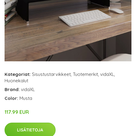
Kategoriat:
Sisustustarvikkeet
,
Tuotemerkit
,
vidaXL
,
Huonekalut
Brand:
vidaXL
Color:
Musta
117.99 EUR
LISÄTIETOJA