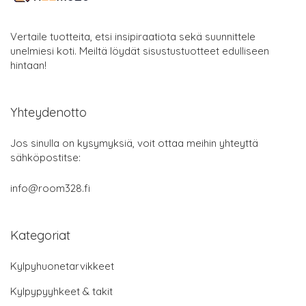
Vertaile tuotteita, etsi insipiraatiota sekä suunnittele
unelmiesi koti. Meiltä löydät sisustustuotteet edulliseen
hintaan!
Yhteydenotto
Jos sinulla on kysymyksiä, voit ottaa meihin yhteyttä
sähköpostitse:
info@room328.fi
Kategoriat
Kylpyhuonetarvikkeet
Kylpypyyhkeet & takit