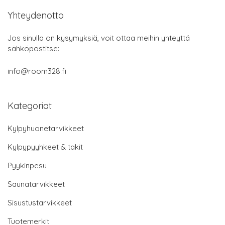
Yhteydenotto
Jos sinulla on kysymyksiä, voit ottaa meihin yhteyttä
sähköpostitse:
info@room328.fi
Kategoriat
Kylpyhuonetarvikkeet
Kylpypyyhkeet & takit
Pyykinpesu
Saunatarvikkeet
Sisustustarvikkeet
Tuotemerkit