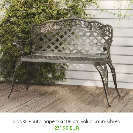
vidaXL Puutarhapenkki 108 cm valualumiini vihreä
231.99 EUR