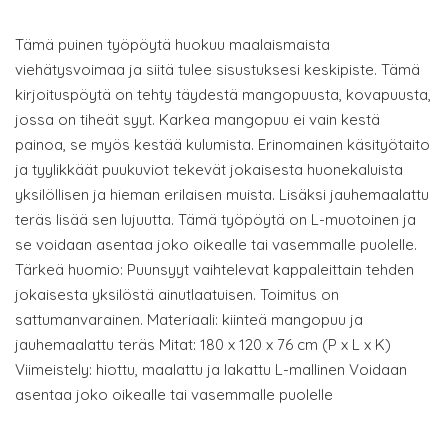
Tämä puinen työpöytä huokuu maalaismaista
viehätysvoimaa ja siitä tulee sisustuksesi keskipiste. Tämä
kirjoituspöytä on tehty täydestä mangopuusta, kovapuusta,
jossa on tiheät syyt. Karkea mangopuu ei vain kestä
painoa, se myös kestää kulumista. Erinomainen käsityötaito
ja tyylikkäät puukuviot tekevät jokaisesta huonekaluista
yksilöllisen ja hieman erilaisen muista. Lisäksi jauhemaalattu
teräs lisää sen lujuutta. Tämä työpöytä on L-muotoinen ja
se voidaan asentaa joko oikealle tai vasemmalle puolelle.
Tärkeä huomio: Puunsyyt vaihtelevat kappaleittain tehden
jokaisesta yksilöstä ainutlaatuisen. Toimitus on
sattumanvarainen. Materiaali: kiinteä mangopuu ja
jauhemaalattu teräs Mitat: 180 x 120 x 76 cm (P x L x K)
Viimeistely: hiottu, maalattu ja lakattu L-mallinen Voidaan
asentaa joko oikealle tai vasemmalle puolelle