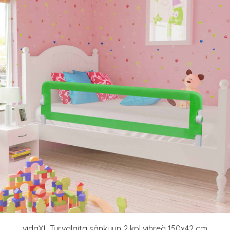
vidaXL Turvalaita sänkyyn 2 kpl vihreä 150x42 cm