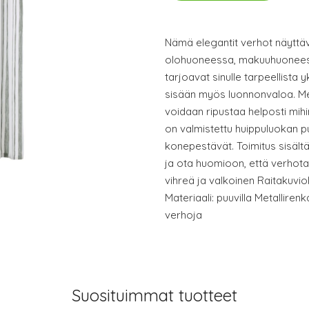
Nämä elegantit verhot näyttäv
olohuoneessa, makuuhuoneessa
tarjoavat sinulle tarpeellista 
sisään myös luonnonvaloa. Me
voidaan ripustaa helposti mi
on valmistettu huippuluokan pu
konepestävät. Toimitus sisält
ja ota huomioon, että verhotan
vihreä ja valkoinen Raitakuvio
Materiaali: puuvilla Metallirenk
verhoja
Suosituimmat tuotteet