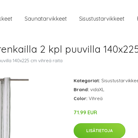
kkeet
Saunatarvikkeet
Sisustustarvikkeet
enkailla 2 kpl puuvilla 140x22
uuvilla 140x225 cm vihreä raita
Kategoriat:
Sisustustarvikke
Brand:
vidaXL
Color:
Vihreä
71.99 EUR
LISÄTIETOJA