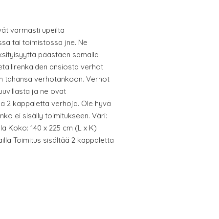
ät varmasti upeilta
 tai toimistossa jne. Ne
yksityisyyttä päästäen samalla
tallirenkaiden ansiosta verhot
hin tahansa verhotankoon. Verhot
uvillasta ja ne ovat
ää 2 kappaletta verhoja. Ole hyvä
ko ei sisälly toimitukseen. Väri:
lla Koko: 140 x 225 cm (L x K)
ailla Toimitus sisältää 2 kappaletta