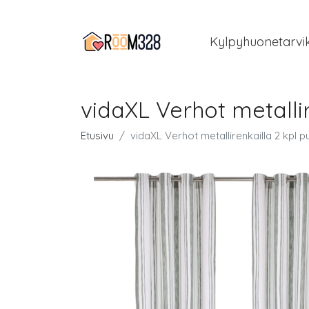
Kylpyhuonetarvi
vidaXL Verhot metallir
Etusivu
vidaXL Verhot metallirenkailla 2 kpl p