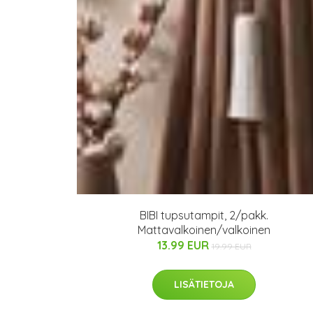
BIBI tupsutampit, 2/pakk.
Mattavalkoinen/valkoinen
13.99 EUR
19.99 EUR
LISÄTIETOJA