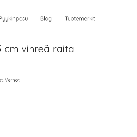
Pyykinpesu
Blogi
Tuotemerkit
5 cm vihreä raita
et
,
Verhot