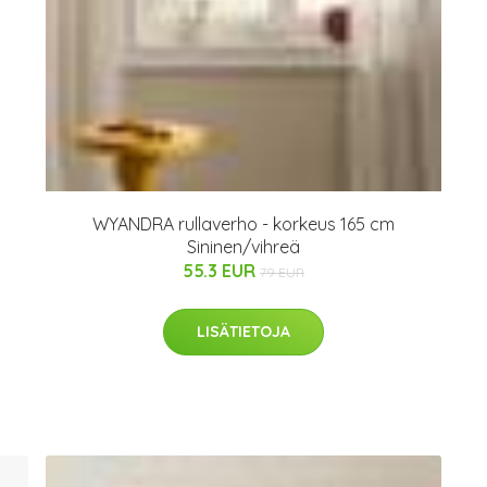
WYANDRA rullaverho - korkeus 165 cm
Sininen/vihreä
55.3 EUR
79 EUR
LISÄTIETOJA