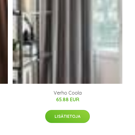
Verho Coola
65.88 EUR
LISÄTIETOJA