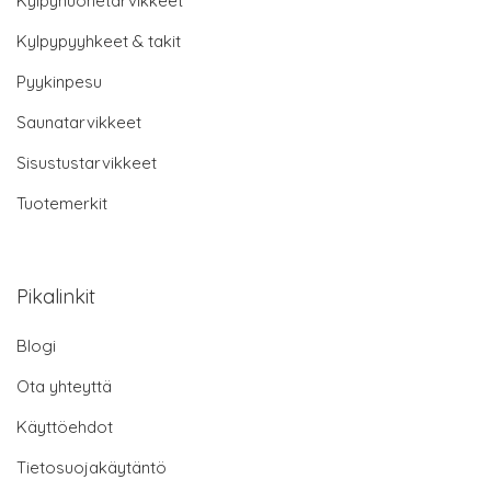
Kylpyhuonetarvikkeet
Kylpypyyhkeet & takit
Pyykinpesu
Saunatarvikkeet
Sisustustarvikkeet
Tuotemerkit
Pikalinkit
Blogi
Ota yhteyttä
Käyttöehdot
Tietosuojakäytäntö