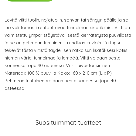
Levitä viltti tuolin, nojatuolin, sohvan tai sängyn päälle ja se
luo välittömästi rentouttavaa tunnelmaa sisätiloihisi. Viltti on
valmistettu ympäristöystävällisestä kierrätetystä puuvillasta
ja se on pehmeän tuntuinen. Trendikäs kuviointi ja tupsut
tekevät tästä viltistä täydellisen ratkaisun lisätäksesi kotiisi
hieman väriä, tunnelmaa ja lämpöä. Viltti voidaan pestä
koneessa jopa 40 asteessa. Väri: laivastonsininen
Materiaali: 100 % puuvilla Koko: 160 x 210 cm (L x P)
Pehmeän tuntuinen Voidaan pestä koneessa jopa 40
asteessa
Suosituimmat tuotteet