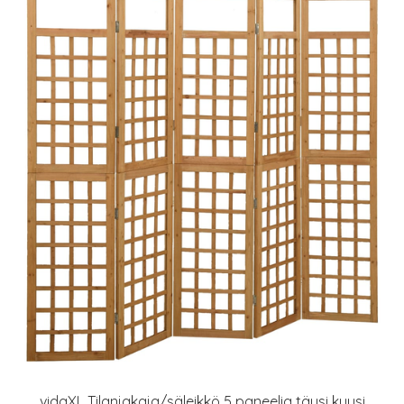
vidaXL Tilanjakaja/säleikkö 5 paneelia täysi kuusi