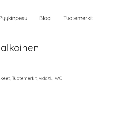
Pyykinpesu
Blogi
Tuotemerkit
valkoinen
kkeet
,
Tuotemerkit
,
vidaXL
,
WC