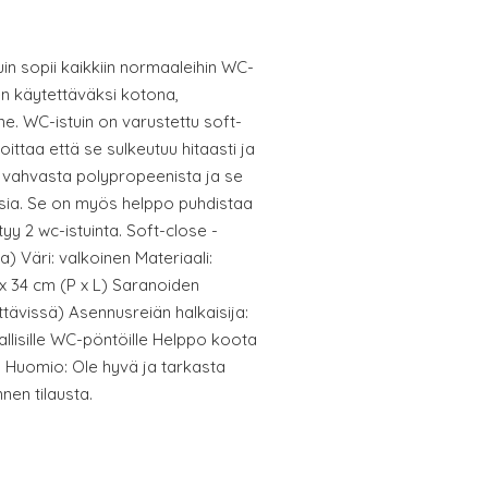
n sopii kaikkiin normaaleihin WC-
nen käytettäväksi kotona,
ne. WC-istuin on varustettu soft-
ittaa että se sulkeutuu hitaasti ja
ttu vahvasta polypropeenista ja se
sia. Se on myös helppo puhdistaa
yy 2 wc-istuinta. Soft-close -
) Väri: valkoinen Materiaali:
x 34 cm (P x L) Saranoiden
tävissä) Asennusreiän halkaisija:
allisille WC-pöntöille Helppo koota
a Huomio: Ole hyvä ja tarkasta
nen tilausta.