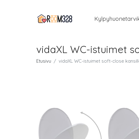
Kylpyhuonetarvi
vidaXL WC-istuimet so
Etusivu
vidaXL WC-istuimet soft-close kansill