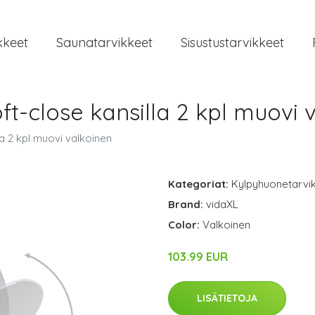
kkeet
Saunatarvikkeet
Sisustustarvikkeet
ft-close kansilla 2 kpl muovi 
a 2 kpl muovi valkoinen
Kategoriat:
Kylpyhuonetarvi
Brand:
vidaXL
Color:
Valkoinen
103.99 EUR
LISÄTIETOJA