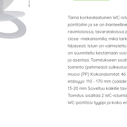
Tämä korkealaatuinen WC-istui
pönttöihin ja se on ihanteelli
ravintoloissa, tavarataloissa j
close -mekanismilla, mikä tarko
hiljaisesti. Istuin on valmiste
on suunniteltu kestämään vuo
ja asentaa. Toimitukseen sisält
toiminto (pehmeästi sulkeutuva
muovi (PP) Kokonaismitat: 46 
etäisyys: 110 - 170 mm (säädet
13-20 mm Soveltuu kaikille tav
Toimitus sisältää 2 WC-istuint
WC-pönttösi tyyppi ja koko en