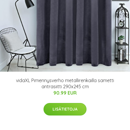
vidaXL Pimennysverho metallirenkailla sametti
antrasiitti 290x245 cm
90.99 EUR
LISÄTIETOJA