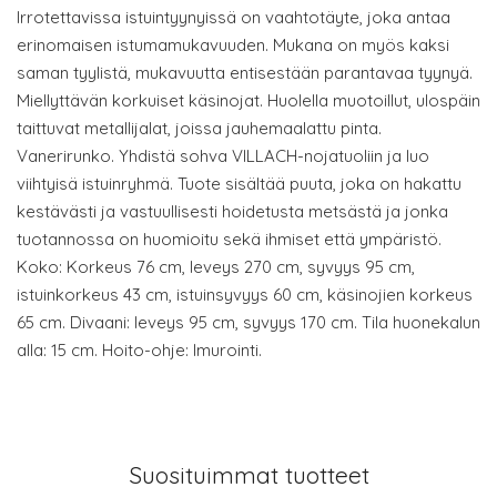
Irrotettavissa istuintyynyissä on vaahtotäyte, joka antaa
erinomaisen istumamukavuuden. Mukana on myös kaksi
saman tyylistä, mukavuutta entisestään parantavaa tyynyä.
Miellyttävän korkuiset käsinojat. Huolella muotoillut, ulospäin
taittuvat metallijalat, joissa jauhemaalattu pinta.
Vanerirunko. Yhdistä sohva VILLACH-nojatuoliin ja luo
viihtyisä istuinryhmä. Tuote sisältää puuta, joka on hakattu
kestävästi ja vastuullisesti hoidetusta metsästä ja jonka
tuotannossa on huomioitu sekä ihmiset että ympäristö.
Koko: Korkeus 76 cm, leveys 270 cm, syvyys 95 cm,
istuinkorkeus 43 cm, istuinsyvyys 60 cm, käsinojien korkeus
65 cm. Divaani: leveys 95 cm, syvyys 170 cm. Tila huonekalun
alla: 15 cm. Hoito-ohje: Imurointi.
Suosituimmat tuotteet