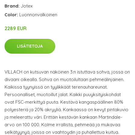
Brand:
Jotex
Color:
Luonnonvalkoinen
2289 EUR
LISÄTIETOJA
VILLACH on kutsuvan näköinen 3:n istuttava sohva, jossa on
divaani oikealla. Sohva on muotoilultaan pehmeälinjainen.
Kaikissa tyynyissä on tyylikkäät terenauhareunat.
Persoonalliset, muotoillut jalat. Kaikki puuyksityiskohdat
ovat FSC-merkittyä puuta. Kestävä kangaspäällinen 80%
polyesteriä ja 20% akryyliä. Kankaassa on kevyt pintakuvio
ja meleerattu väri. Erittäin kestävän kankaan Martindale-
arvo on 100 000. Kolme irrallista, pehmeää ja mukavaa
selkätyynyä, joissa on vaahtoydin ja puhallettua kuitua.