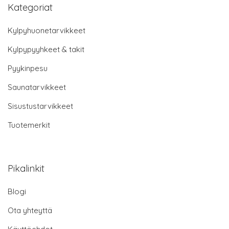
Kategoriat
Kylpyhuonetarvikkeet
Kylpypyyhkeet & takit
Pyykinpesu
Saunatarvikkeet
Sisustustarvikkeet
Tuotemerkit
Pikalinkit
Blogi
Ota yhteyttä