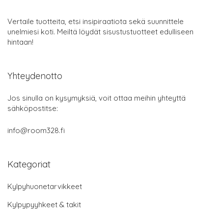
Vertaile tuotteita, etsi insipiraatiota sekä suunnittele
unelmiesi koti. Meiltä löydät sisustustuotteet edulliseen
hintaan!
Yhteydenotto
Jos sinulla on kysymyksiä, voit ottaa meihin yhteyttä
sähköpostitse:
info@room328.fi
Kategoriat
Kylpyhuonetarvikkeet
Kylpypyyhkeet & takit