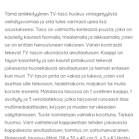
Tämä antiikkityylinen TV-taso huokuu vintagetyylistä
viehätysvoimaa ja siitä tulee varmasti upea lisä
sisustukseesi. Taso on valmistttu kiinteästä puusta, joka on
käsitelty kauniisti hiomalla, maalamalla ja lakkaamalla, joten
se on erittäin hienostuneen näköinen. Värien kontrastit
tekevät TV-tason ulkonäöstä ainutlaatuisen. Kaappi on
täysin käsintehty ja sen kauniit pintakuviot tekevät
jokaisesta huonekalusta ainutlaatuisen ja hieman erilaisen
kuin muut. TV-tason pinta on vakaa ja tukeva, joten voit
asettaa sille television, hedelmäkorin, maljakon tai muita
koriste-esineitä. Matalassa tasossa on 1 ovellinen kaappi, 1
avohylly ja 3 vetolaatikkoa, jotka tarjoavat runsaasti tilaa
multimedialaitteiden, kirjojen ja muiden tarvikkeiden
säilyttämiseen. Tuote toimitetaan valmiiksi koottuna. Tärkeä
huomio: Värit vaihtelevat kappaleittain tehden jokaisesta
kappaleesta ainutlaatuisen; toimitus on sattumanvarainen.
Materiaali: täyspuu Mitat: 118 x 30 x 40 cm (L x S x K) Hiottu,