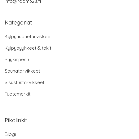
info@room328.fi
Kategoriat
Kylpyhuonetarvikkeet
Kylpypyyhkeet & takit
Pyykinpesu
Saunatarvikkeet
Sisustustarvikkeet
Tuotemerkit
Pikalinkit
Blogi